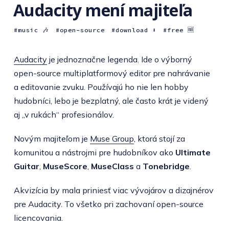
Audacity mení majiteľa
music 🎶
open-source
download ⬇️
free 🆓
Audacity
je jednoznačne legenda. Ide o výborný
open-source multiplatformový editor pre nahrávanie
a editovanie zvuku. Používajú ho nie len hobby
hudobníci, lebo je bezplatný, ale často krát je videný
aj „v rukách“ profesionálov.
Novým majiteľom je
Muse Group
, ktorá stojí za
komunitou a nástrojmi pre hudobníkov ako
Ultimate
Guitar
,
MuseScore
,
MuseClass
a
Tonebridge
.
Akvizícia by mala priniesť viac vývojárov a dizajnérov
pre Audacity. To všetko pri zachovaní open-source
licencovania.