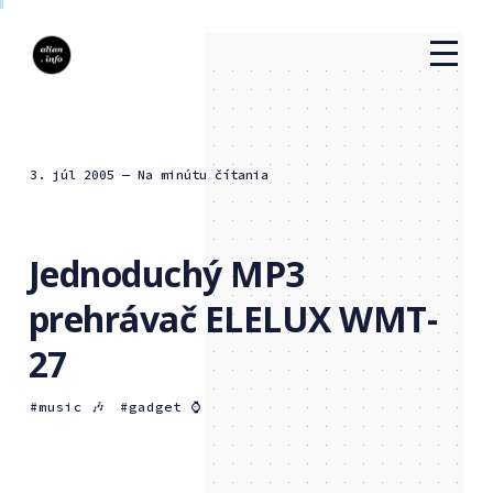
3. júl 2005
— Na minútu čítania
Jednoduchý MP3
prehrávač ELELUX WMT-
27
music 🎶
gadget ⌚️