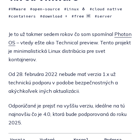
VMware
open-source
Linux 🐧
cloud native
containers
download ⬇️
free 🆓
server
Je to už takmer sedem rokov čo som spomínal
Photon
OS
– vtedy ešte ako Technical preview. Tento projekt
je minimalistická Linux distribúcia pre svet
kontajnerov.
Od 28. februára 2022 nebude mať verzia 1.x už
technickú podporu v podobe bezpečnostných a
akýchkoľvek iných aktualizácii.
Odporúčané je prejsť na vyššiu verziu, ideálne na tú
najnovšiu čo je 4.0, ktorá bude podporovaná do roku
2025.
Verzia
Vydané
Kernel
Podpora