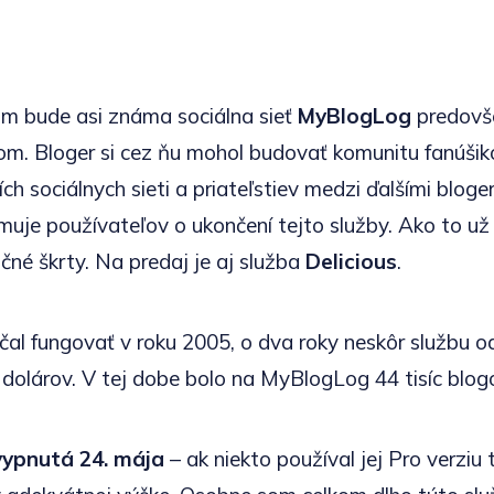
m bude asi známa sociálna sieť
MyBlogLog
predovš
m. Bloger si cez ňu mohol budovať komunitu fanúšiko
ch sociálnych sieti a priateľstiev medzi ďalšími bloge
muje používateľov o ukončení tejto služby. Ako to už
nčné škrty. Na predaj je aj služba
Delicious
.
l fungovať v roku 2005, o dva roky neskôr službu o
 dolárov. V tej dobe bolo na MyBlogLog 44 tisíc blog
vypnutá 24. mája
– ak niekto používal jej Pro verziu