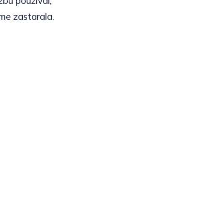
žbu používal,
jme zastarala.