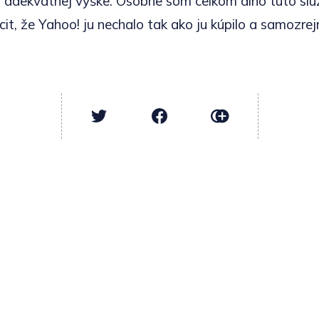
 adekvátnej výške. Osobne som celkom dlho túto slu
it, že Yahoo! ju nechalo tak ako ju kúpilo a samozre