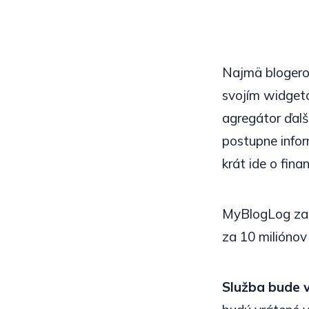
Najmä blogero
svojím widgeto
agregátor ďalší
postupne infor
krát ide o fina
MyBlogLog zača
za 10 miliónov
Služba bude 