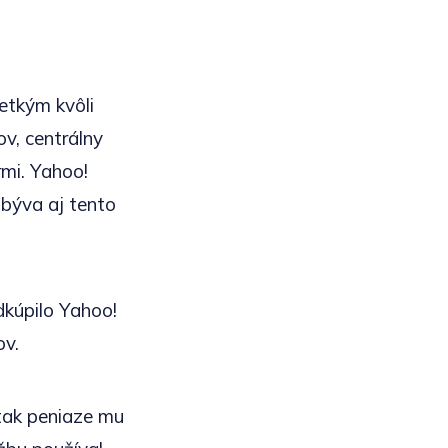
etkým kvôli
v, centrálny
rmi. Yahoo!
 býva aj tento
dkúpilo Yahoo!
ov.
 tak peniaze mu