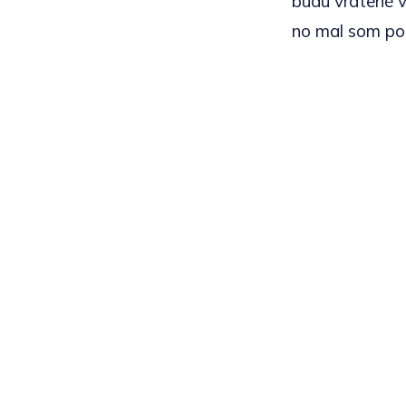
budú vrátené v
no mal som poc