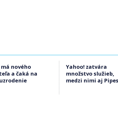
k má nového
Yahoo! zatvára
teľa a čaká na
množstvo služieb,
uzrodenie
medzi nimi aj Pipe