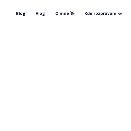
Blog
Vlog
O mne 👋
Kde rozprávam 📣