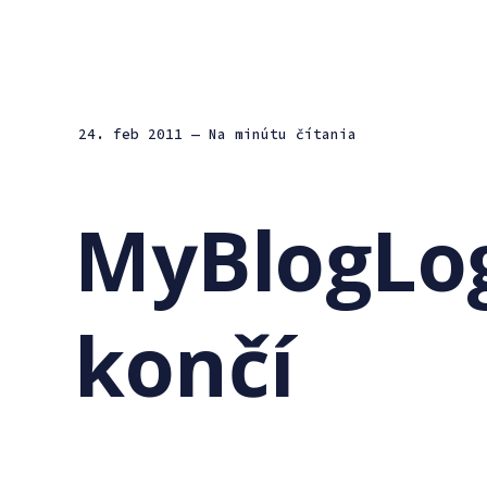
24. feb 2011
— Na minútu čítania
MyBlogLog
končí