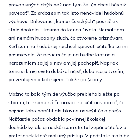
pravopisných chýb než nad tým že „čo chcel básnik
povedať“. Zo srdca som tak isto nenávidel hudobnú
výchovu. Drilovanie „komančovských“ pesničiek
stále dookola – trauma do konca života. Nemal som
ani nemám hudobný sluch, čo otvorene priznávam.
Keď som na hudobnej nechcel spievať, učiteľka sa mi
posmievala, že neviem čo je na hudbe krásne a
nerozumiem sa jej a neviem jej pochopiť. Napriek
tomu si k nej cestu dokázal nájsť, dokonca ju tvorím,
prezentujem a kritizujem. Takže ďalší omyl.
Možno to bolo tým, že výučba prebiehala ešte po
starom, to znamená čo najviac sa učiť naspamäť, čo
najviac toho nanútiť ale hlavne neriešiť čo a prečo.
Našťastie počas obdobia povinnej školskej
dochádzky, ale aj neskôr som stretol zopár učiteľov a
profesoriek ktoré mali iný prístup. V podstate malo by