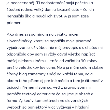
je nedocenené). Tí nedostatoční majú početnú a
šťastnú rodinu, veľký dom a luxusné auta – čo ich
nenaučila škola naučil ich život. A ja som zase
priemer.
Ako dnes si spomínam na výčitky mojej
slovenčinárky, ktorej sa nepáčilo moje písomné
vyjadrovanie, už vôbec nie môj pravopis a s chuťou mi
odporúčala aby som si vždy dával všetko napísať
radšej niekomu inému. Lenže od začiatku 90. rokov
prešlo veľa žiakov lavicami. No a ja mám celom slušne
čítaný blog zameraný snáď na každú tému, no a
okrem toho píšem aj pre iné média a tam je čítanosť v
tisícoch. Nemenil som sa, veď z pravopisom mi
pomôže textový editor a to čo zaujme je obsah a
forma. Aj keď v komentároch na slovenských
weboch sa poniektorý viac vyžívajú v hľadaní