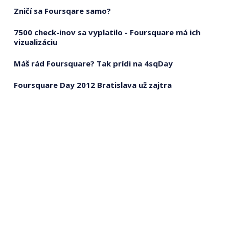
Zničí sa Foursqare samo?
7500 check-inov sa vyplatilo - Foursquare má ich
vizualizáciu
Máš rád Foursquare? Tak prídi na 4sqDay
Foursquare Day 2012 Bratislava už zajtra