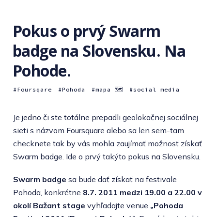
Pokus o prvý Swarm
badge na Slovensku. Na
Pohode.
Foursqare
Pohoda
mapa 🗺
social media
Je jedno či ste totálne prepadli geolokačnej sociálnej
sieti s názvom Foursquare alebo sa len sem-tam
checknete tak by vás mohla zaujímať možnosť získať
Swarm badge. Ide o prvý takýto pokus na Slovensku.
Swarm badge
sa bude dať získať na festivale
Pohoda, konkrétne
8.7. 2011 medzi 19.00 a 22.00 v
okolí Bažant stage
vyhľadajte venue
„Pohoda