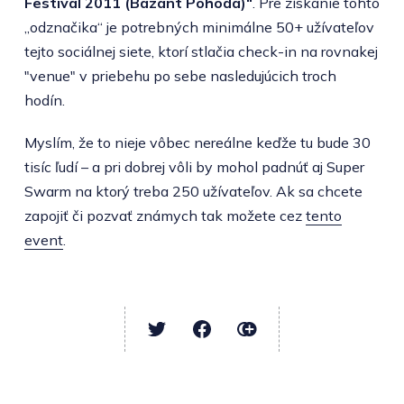
Festival 2011 (Bazant Pohoda)“
. Pre získanie tohto
„odznačika“ je potrebných minimálne 50+ užívateľov
tejto sociálnej siete, ktorí stlačia check-in na rovnakej
"venue" v priebehu po sebe nasledujúcich troch
hodín.
Myslím, že to nieje vôbec nereálne keďže tu bude 30
tisíc ľudí – a pri dobrej vôli by mohol padnúť aj Super
Swarm na ktorý treba 250 užívateľov. Ak sa chcete
zapojiť či pozvať známych tak možete cez
tento
event
.