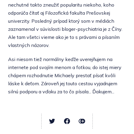
nechutné takto zneužiť popularitu niekoho, koho
odporúča čítať aj Filozofická fakulta Prešovskej
univerzity. Posledný prípad ktorý som v médiách
zaznamenal v súvislosti bloger-psychiatria je z Číny.
Ale tam všetci vieme ako je to s právami a písaním
vlastných názorov.
Asi niesom tiež normálny keďže uverejňujem na
internete pod svojím menom a fotkou, do istej miery
chápem rozhodnutie Michaely prestať písať kvôli
láske k deťom. Zároveň jej touto cestou vyjadrujem
silnú podporu a vďaku za to čo písala... Ďakujem...