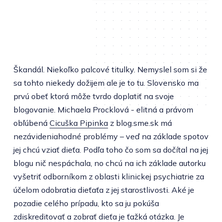
Škandál. Niekoľko palcové titulky. Nemyslel som si že
sa tohto niekedy dožijem ale je to tu. Slovensko ma
prvú obeť ktorá môže tvrdo doplatiť na svoje
blogovanie. Michaela Procklová - elitná a právom
obľúbená
Cicuška Pipinka
z blog.sme.sk má
nezávideniahodné problémy – veď na základe spotov
jej chcú vziať dieťa. Podľa toho čo som sa dočítal na jej
blogu nič nespáchala, no chcú na ich základe autorku
vyšetriť odborníkom z oblasti klinickej psychiatrie za
účelom odobratia dieťaťa z jej starostlivosti. Aké je
pozadie celého prípadu, kto sa ju pokúša
zdiskreditovať a zobrať dieťa je ťažká otázka. Je