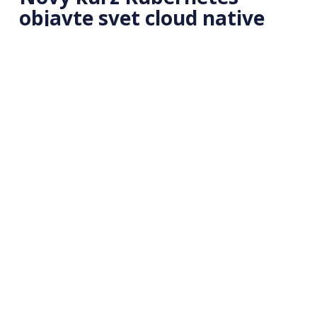
objavte svet cloud native
Študujte online 🎓