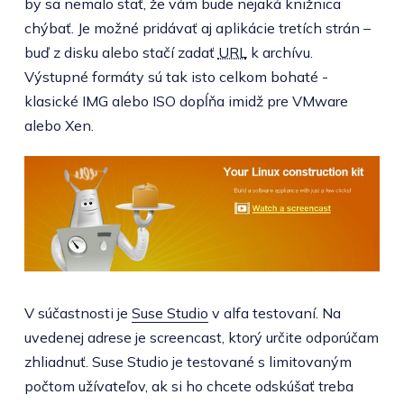
by sa nemalo stať, že vám bude nejaká knižnica
chýbať. Je možné pridávať aj aplikácie tretích strán –
buď z disku alebo stačí zadať
URL
k archívu.
Výstupné formáty sú tak isto celkom bohaté -
klasické IMG alebo ISO dopĺňa imidž pre VMware
alebo Xen.
V súčastnosti je
Suse Studio
v alfa testovaní. Na
uvedenej adrese je screencast, ktorý určite odporúčam
zhliadnuť. Suse Studio je testované s limitovaným
počtom užívateľov, ak si ho chcete odskúšať treba