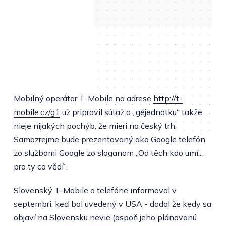
Mobilný operátor T-Mobile na adrese
http://t-
mobile.cz/g1
už pripravil súťaž o „géjednotku“ takže
nieje nijakých pochýb, že mieri na český trh.
Samozrejme bude prezentovaný ako Google telefón
zo službami Google zo sloganom „Od těch kdo umí...
pro ty co vědí“.
Slovenský T-Mobile o telefóne informoval v
septembri, keď bol uvedený v USA - dodal že kedy sa
objaví na Slovensku nevie (aspoň jeho plánovanú