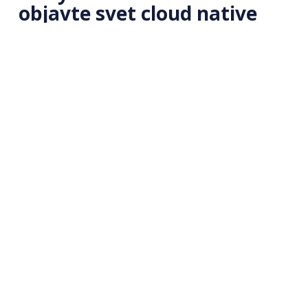
objavte svet cloud native
Študujte online 🎓