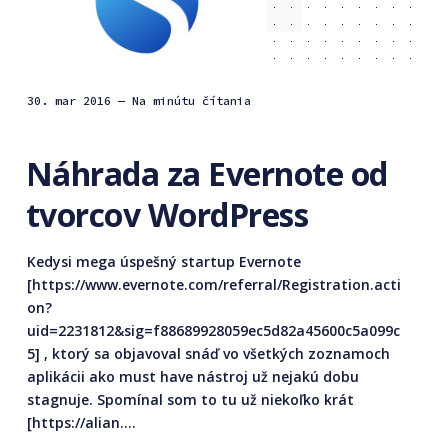
30. mar 2016
— Na minútu čítania
Náhrada za Evernote od
tvorcov WordPress
Kedysi mega úspešný startup Evernote
[https://www.evernote.com/referral/Registration.acti
on?
uid=2231812&sig=f88689928059ec5d82a45600c5a099c
5] , ktorý sa objavoval snáď vo všetkých zoznamoch
aplikácii ako must have nástroj už nejakú dobu
stagnuje. Spomínal som to tu už niekoľko krát
[https://alian....