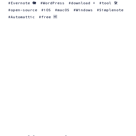
Evernote 🐘
WordPress
download ⬇️
tool 🛠
open-source
iOS
macOS
Windows
Simplenote
Automattic
free 🆓