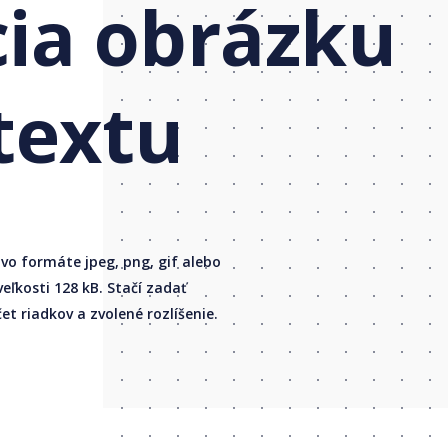
cia obrázku
textu