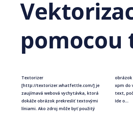
Vektoriza
pomocou 
Textorizer
obrázok vo formáte jpeg, png, gif alebo
[http://textorizer.whatfettle.com/] je
xpm do veľkosti 128 kB. Stačí zadať
zaujímavá webová vychytávka, ktorá
text, počet riadkov a zvolené rozlíšenie.
dokáže obrázok prekresliť textovými
Ide o...
líniami. Ako zdroj môže byť použitý