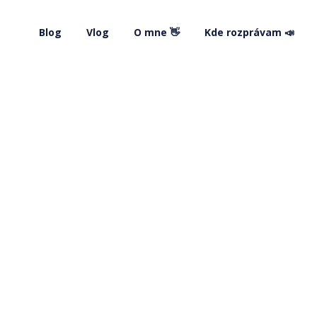
Blog
Vlog
O mne 👋
Kde rozprávam 📣