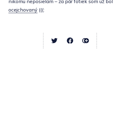
nikomu neposielam – za pár fotiek som už bol
ocejchovaný
(((: