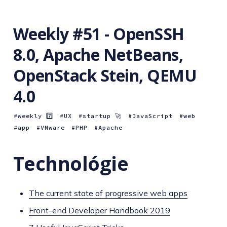
Weekly #51 - OpenSSH
8.0, Apache NetBeans,
OpenStack Stein, QEMU
4.0
weekly 7️⃣
UX
startup 🚀
JavaScript
web
app
VMware
PHP
Apache
Technológie
The current state of progressive web apps
Front-end Developer Handbook 2019