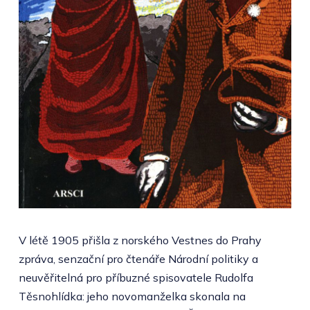
V létě 1905 přišla z norského Vestnes do Prahy
zpráva, senzační pro čtenáře Národní politiky a
neuvěřitelná pro příbuzné spisovatele Rudolfa
Těsnohlídka: jeho novomanželka skonala na