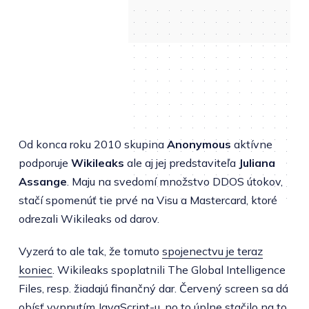
Od konca roku 2010 skupina
Anonymous
aktívne
podporuje
Wikileaks
ale aj jej predstaviteľa
Juliana
Assange
. Maju na svedomí množstvo DDOS útokov,
stačí spomenúť tie prvé na Visu a Mastercard, ktoré
odrezali Wikileaks od darov.
Vyzerá to ale tak, že tomuto
spojenectvu je teraz
koniec
. Wikileaks spoplatnili The Global Intelligence
Files, resp. žiadajú finančný dar. Červený screen sa dá
obísť vypnutím JavaScript-u, no to úplne stačilo na to