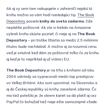
Ak aj vy sem tam nakupujete v zahraničí nejakú tú
knihu možno sa vám hodí nasledujúci tip.
The Book
Depository
posiela
knihy do sveta zadarmo
, čiže
neplatíte poštovné. Ak ste si trebás na Amazone
vybrali knihu skúste pozrieť, či nieje aj na
The Book
Depository
– pri troške šťastia sa medzi
2,5 miliónmi
titulov
bude nachádzať. A možno aj za rozumnú cenu,
veď je smutné keď dám za poštovné toľko čo za knihu
aj keď je to napríklad aj už vrámci EU.
The Book Depository
je na trhu s knihami od roku
2004, odvtedy sa vypracovali medzi
top predajcov
vo Veľkej Británii
. Ako som spomínal, na Slovensko a
aj do Českej republiky sú knihy zasielané zdarma. Čo
ma tiež potešilo je, že okrem kariet sa dá platiť aj cez
PayPal čo bohužiaľ tiež nieje ešte samozrejmé všade.