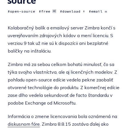
source
open-source
free 🆓
download ⬇️
email ✉️
Kolaboračný balík a emailový server Zimbra končí s
uverejňovaním zdrojových kódov a mení licenciu. S
verziou 9 tak už nie sú k dispozícii ani bezplatné
balíčky na inštaláciu.
Zimbra má za sebou celkom bohatú minulosť, čo sa
týka svojho vlastníctva, ale aj licenčných modelov. Z
pohľadu open-source edície vedela pekne zaobaliť
otvorené technológie do produktu. Z komerčnej edície
zase dlho vedela sekundovať de facto štandardu v
podobe Exchange od Microsoftu.
Informácia o zmene licencovania bola oznámená na
diskusnom fóre
. Zimbra 8.8.15 zostáva ďalej ako