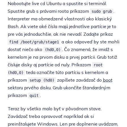
Nabootujte live cd Ubuntu a spustite si terminál.
Spustite grub s právami roota príkazom
.
sudo grub
Interpreter ma obmedzené vlastnosti ako klasický
Bash. Ak viete aké čísla majú jednotlive partície je to
pre vás jednoduchšie, ak nie nevadí. Zadajte príkaz
a ako odpoveď by ste mohli
find /boot/grub/stage1
dostať niečo ako
. Čo znamená, že imidž s
(hd0,0)
kernelom je na prvom disku a prvej partícii. Grub totiž
čísluje disky aj partície od nuly. Príkazom
root
teda označíte túto partíciu s kernelom a
(hd0,0)
príkazom
zapíšete zavádzač do
boot
setup (hd0)
sektoru prvého disku. Grub ukončíte štandardným
príkazom
.
quit
Teraz by všetko malo byť v pôvodnom stave.
Zavádzač treba opravovať napríklad ak si
preinštalujete Windows. Len pre doplnenie uvádzam,