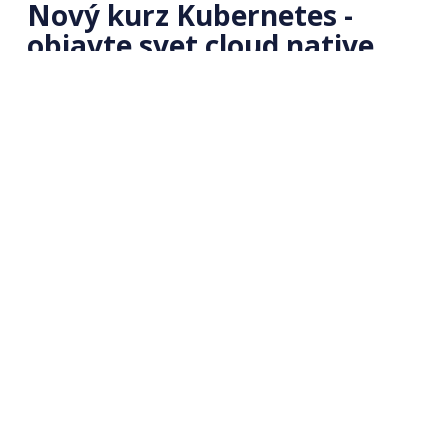
Nový kurz Kubernetes -
objavte svet cloud native
Študujte online 🎓