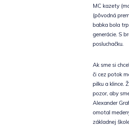
MC kazety (ma
(pôvodná pre
babka bola trp
generácie. S b
posluchačku.
Ak sme si chcel
či cez potok mo
pilku a klince
pozor, aby sme
Alexander Grah
omotal medený 
základnej škole