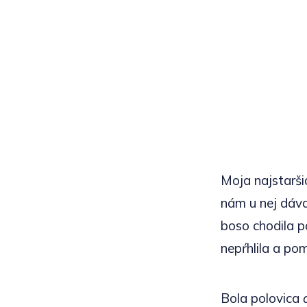
Moja najstarši
nám u nej dáva
boso chodila p
nepŕhlila a po
Bola polovica