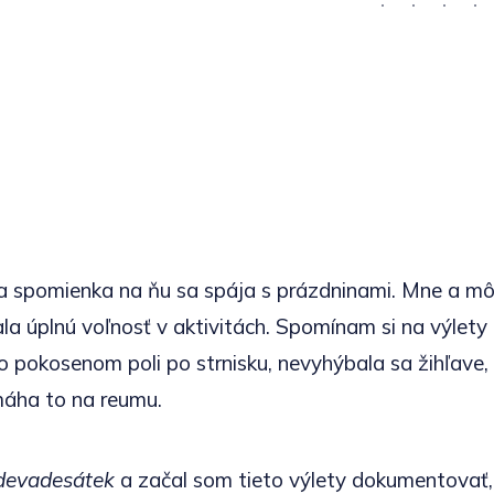
a spomienka na ňu sa spája s prázdninami. Mne a m
la úplnú voľnosť v aktivitách. Spomínam si na výlety
o pokosenom poli po strnisku, nevyhýbala sa žihľave, 
máha to na reumu.
devadesátek
a začal som tieto výlety dokumentovať,