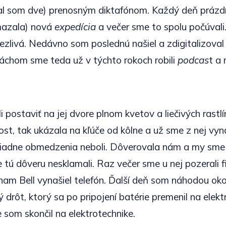
l som dve) prenosným diktafónom. Každý deň prázdn
mazala) nová
expedícia
a večer sme to spolu počúvali.
ezlivá. Nedávno som poslednú našiel a zdigitalizoval
ráchom sme teda už v týchto rokoch robili
podcas
t a 
i postaviť na jej dvore plnom kvetov a liečivých rastl
st, tak ukázala na kľúče od kôlne a už sme z nej vyná
. Žiadne obmedzenia neboli. Dôverovala nám a my sme 
 tú dôveru nesklamali. Raz večer sme u nej pozerali f
am Bell vynašiel telefón. Ďalší deň som náhodou okol
drôt, ktorý sa po pripojení batérie premenil na elek
 som skončil na elektrotechnike.