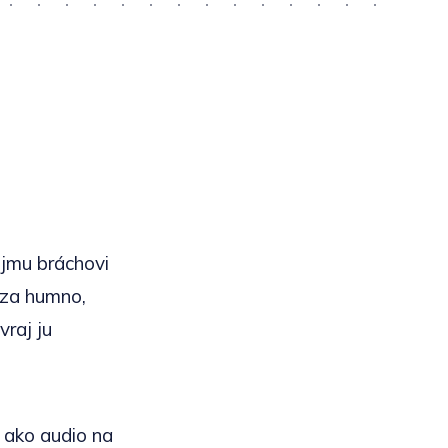
ôjmu bráchovi
 za humno,
vraj ju
 ako audio na