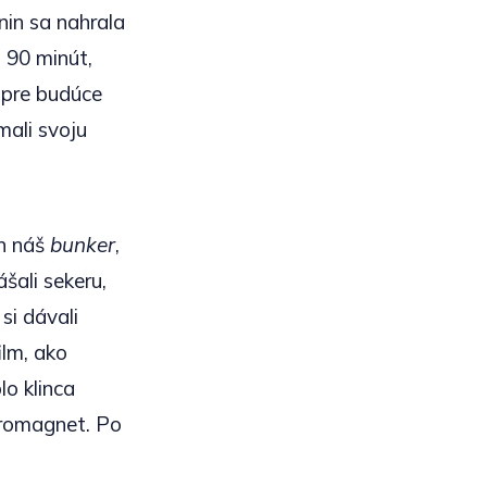
in sa nahrala
 90 minút,
 pre budúce
mali svoju
ín náš
bunker
,
šali sekeru,
si dávali
ilm, ako
o klinca
tromagnet. Po