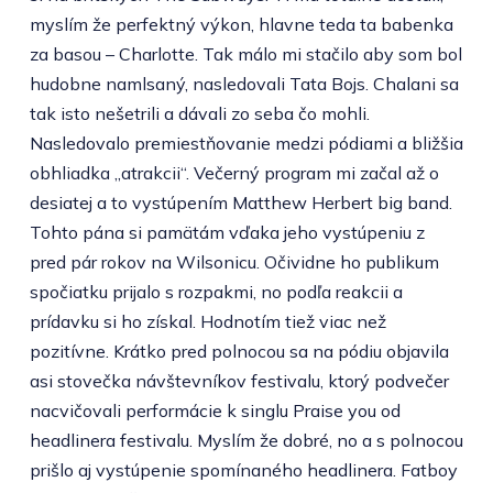
myslím že perfektný výkon, hlavne teda ta babenka
za basou – Charlotte. Tak málo mi stačilo aby som bol
hudobne namlsaný, nasledovali Tata Bojs. Chalani sa
tak isto nešetrili a dávali zo seba čo mohli.
Nasledovalo premiestňovanie medzi pódiami a bližšia
obhliadka „atrakcii“. Večerný program mi začal až o
desiatej a to vystúpením Matthew Herbert big band.
Tohto pána si pamätám vďaka jeho vystúpeniu z
pred pár rokov na Wilsonicu. Očividne ho publikum
spočiatku prijalo s rozpakmi, no podľa reakcii a
prídavku si ho získal. Hodnotím tiež viac než
pozitívne. Krátko pred polnocou sa na pódiu objavila
asi stovečka návštevníkov festivalu, ktorý podvečer
nacvičovali performácie k singlu Praise you od
headlinera festivalu. Myslím že dobré, no a s polnocou
prišlo aj vystúpenie spomínaného headlinera. Fatboy