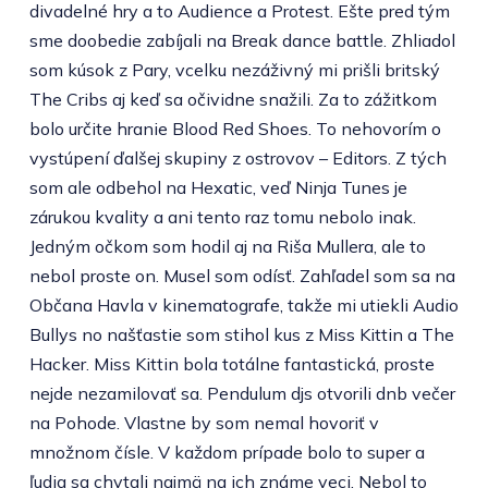
divadelné hry a to Audience a Protest. Ešte pred tým
sme doobedie zabíjali na Break dance battle. Zhliadol
som kúsok z Pary, vcelku nezáživný mi prišli britský
The Cribs aj keď sa očividne snažili. Za to zážitkom
bolo určite hranie Blood Red Shoes. To nehovorím o
vystúpení ďalšej skupiny z ostrovov – Editors. Z tých
som ale odbehol na Hexatic, veď Ninja Tunes je
zárukou kvality a ani tento raz tomu nebolo inak.
Jedným očkom som hodil aj na Riša Mullera, ale to
nebol proste on. Musel som odísť. Zahľadel som sa na
Občana Havla v kinematografe, takže mi utiekli Audio
Bullys no našťastie som stihol kus z Miss Kittin a The
Hacker. Miss Kittin bola totálne fantastická, proste
nejde nezamilovať sa. Pendulum djs otvorili dnb večer
na Pohode. Vlastne by som nemal hovoriť v
množnom čísle. V každom prípade bolo to super a
ľudia sa chytali najmä na ich známe veci. Nebol to