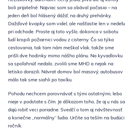
boli prijateľné. Najviac som sa obával počasia – na
jeden deň bol hlásený dážď, na druhý prehánky.
Dažďové kvapky som videl, ale našťastie len v nedeľu
pri odchode. Proste aj toto vyšlo, dokonca v sobotu
ľudí kropili požiarnici vodou z cisterny. Čo sa týka
cestovania, tak tam nám meškal vlak, takže sme
prišli dve hodinky mimo nášho plánu. Na kyvadlovku
sa spoľahnúť nedalo, zvolili sme MHD a nejak na
letisko dorazili. Návrat domov bol masový, autobusov
málo tak sme siahli po taxíku.
Pohodu nechcem porovnávať s tými ostatnými, lebo
nieje v podstate s čím. Je dôkazom toho, že aj u nás sa
dajú robiť veci poriadne. Svedčí o tom aj návštevnosť
a konečne „normálny“ ľudia. Určite sa teším na budúci
ročník.