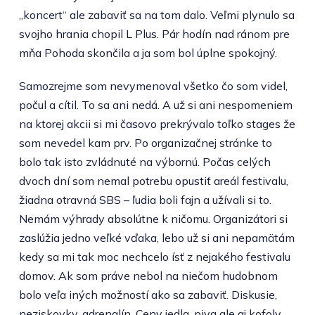
„koncert“ ale zabaviť sa na tom dalo. Veľmi plynulo sa
svojho hrania chopil L Plus. Pár hodín nad ránom pre
mňa Pohoda skončila a ja som bol úplne spokojný.
Samozrejme som nevymenoval všetko čo som videl,
počul a cítil. To sa ani nedá. A už si ani nespomeniem
na ktorej akcii si mi časovo prekrývalo toľko stages že
som nevedel kam prv. Po organizačnej stránke to
bolo tak isto zvládnuté na výbornú. Počas celých
dvoch dní som nemal potrebu opustiť areál festivalu,
žiadna otravná SBS – ľudia boli fajn a užívali si to.
Nemám výhrady absolútne k ničomu. Organizátori si
zaslúžia jedno veľké vďaka, lebo už si ani nepamätám
kedy sa mi tak moc nechcelo ísť z nejakého festivalu
domov. Ak som práve nebol na niečom hudobnom
bolo veľa iných možností ako sa zabaviť. Diskusie,
neziskovky, adrenalín. Ceny jedla, piva ale aj kofoly