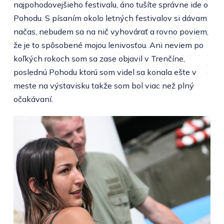
najpohodovejšieho festivalu, áno tušíte správne ide o
Pohodu. S písaním okolo letných festivalov si dávam
načas, nebudem sa na nič vyhovárať a rovno poviem,
že je to spôsobené mojou lenivosťou. Ani neviem po
koľkých rokoch som sa zase objavil v Trenčíne,
poslednú Pohodu ktorú som videl sa konala ešte v
meste na výstavisku takže som bol viac než plný
očakávaní.