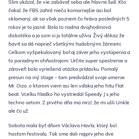
Slim ukázal, že vie zabávať seba ale hlavne ľudí. Kto
čakal, že FBS zahrá niečo komornejšie asi bol
sklamaný, ak sa však pozriem čo hráva posledných 5
rokov je to jasné. Bola to riadna dvojhodinová
diskotéka a ja som si ju totálne užíva. Živý dôkaz že
baviť sa dá naprieč všetkými hudobnými žánrami.
Celkom vyšpekulovaný bol aj záver jeho vystúpenia a
to poriadnym ohňostrojom. Určite super spestrenie a
zároveň bola vyriešená otázka prídavku. Pomalý
presun na iný stage – tam predvádzal svoje umenie
Mr. Oizo, o ktorom viem asi len vďaka jeho hitu Flat
beat. Vcelku hladko ho vystriedal Speedy J s jeho
techno setom. Z prvého dňa ma mrzí, že mi ušli Unkle
ale čo už.
Sobota mala byť dňom Václava Havla, ktorý bol
hosťom festivalu. Tak sme dali najprv jeho dve