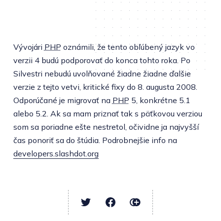
Vývojári
PHP
oznámili, že tento obľúbený jazyk vo
verzii 4 budú podporovať do konca tohto roka. Po
Silvestri nebudú uvolňované žiadne žiadne ďalšie
verzie z tejto vetvi, kritické fixy do 8. augusta 2008.
Odporúčané je migrovať na
PHP
5, konkrétne 5.1
alebo 5.2. Ak sa mam priznať tak s päťkovou verziou
som sa poriadne ešte nestretol, očividne ja najvyšší
čas ponoriť sa do štúdia. Podrobnejšie info na
developers.slashdot.org