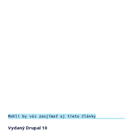
Mohli by vás zaujímať aj tieto články
Vydaný Drupal 10