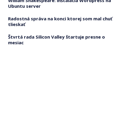
William Shakespeare: inštalácia Wordpress na
Ubuntu server
Radostná správa na konci ktorej som mal chuť
tlieskať
Štvrtá rada Silicon Valley štartuje presne o
mesiac