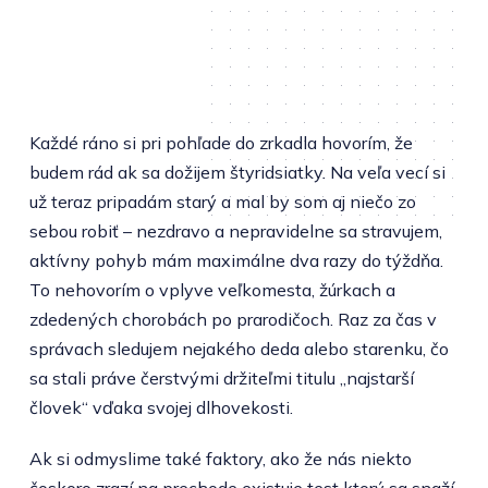
Každé ráno si pri pohľade do zrkadla hovorím, že
budem rád ak sa dožijem štyridsiatky. Na veľa vecí si
už teraz pripadám starý a mal by som aj niečo zo
sebou robiť – nezdravo a nepravidelne sa stravujem,
aktívny pohyb mám maximálne dva razy do týždňa.
To nehovorím o vplyve veľkomesta, žúrkach a
zdedených chorobách po prarodičoch. Raz za čas v
správach sledujem nejakého deda alebo starenku, čo
sa stali práve čerstvými držiteľmi titulu „najstarší
človek“ vďaka svojej dlhovekosti.
Ak si odmyslime také faktory, ako že nás niekto
čoskoro zrazí na prechode existuje test ktorý sa snaží