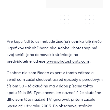
Pre kopu ľudí to asi nebude žiadna novinka, ale niečo
u grafikov tak obľúbené ako Adobe Photoshop má
svoj seriál. Jeho domovská stránka je na
predvídateľnej adrese
www.photoshoptv.com
.
Osobne nie som žiaden expert v tomto editore a
seriál som začal sledovať asi od epizódy s poradovým
číslom 50 - tá aktuálna ma v dobe písania tohto
spotu číslo 66. Tým chcem len naznačiť, že skutočne
dlho som túto náučnú TV ignoroval, pritom začala
„vysielať“ už v roku 2005. Po obsahovej stránke