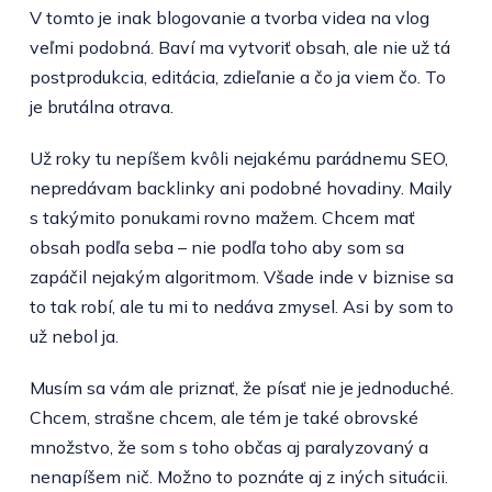
V tomto je inak blogovanie a tvorba videa na vlog
veľmi podobná. Baví ma vytvoriť obsah, ale nie už tá
postprodukcia, editácia, zdieľanie a čo ja viem čo. To
je brutálna otrava.
Už roky tu nepíšem kvôli nejakému parádnemu SEO,
nepredávam backlinky ani podobné hovadiny. Maily
s takýmito ponukami rovno mažem. Chcem mať
obsah podľa seba – nie podľa toho aby som sa
zapáčil nejakým algoritmom. Všade inde v biznise sa
to tak robí, ale tu mi to nedáva zmysel. Asi by som to
už nebol ja.
Musím sa vám ale priznať, že písať nie je jednoduché.
Chcem, strašne chcem, ale tém je také obrovské
množstvo, že som s toho občas aj paralyzovaný a
nenapíšem nič. Možno to poznáte aj z iných situácii.