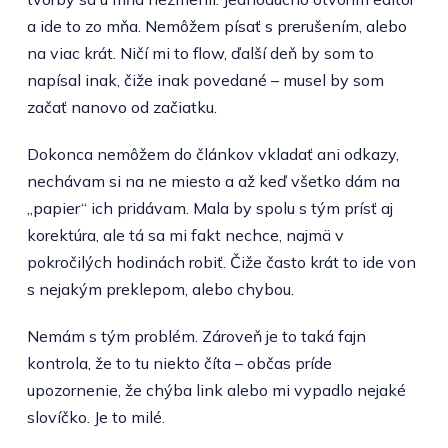
a ide to zo mňa. Nemôžem písať s prerušením, alebo
na viac krát. Ničí mi to flow, ďalší deň by som to
napísal inak, čiže inak povedané – musel by som
začať nanovo od začiatku.
Dokonca nemôžem do článkov vkladať ani odkazy,
nechávam si na ne miesto a až keď všetko dám na
„papier“ ich pridávam. Mala by spolu s tým prísť aj
korektúra, ale tá sa mi fakt nechce, najmä v
pokročilých hodinách robiť. Čiže často krát to ide von
s nejakým preklepom, alebo chybou.
Nemám s tým problém. Zároveň je to taká fajn
kontrola, že to tu niekto číta – občas príde
upozornenie, že chýba link alebo mi vypadlo nejaké
slovíčko. Je to milé.