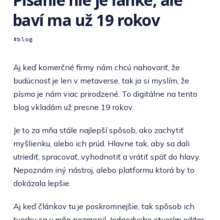
baví ma už 19 rokov
blog
Aj keď komerčné firmy nám chcú nahovoriť, že
budúcnosť je len v metaverse, tak ja si myslím, že
písmo je nám viac prirodzené. To digitálne na tento
blog vkladám už presne 19 rokov.
Je to za mňa stále najlepší spôsob, ako zachytiť
myšlienku, alebo ich prúd. Hlavne tak, aby sa dali
utriediť, spracovať, vyhodnotiť a vrátiť späť do hlavy.
Nepoznám iný nástroj, alebo platformu ktorá by to
dokázala lepšie.
Aj keď článkov tu je poskromnejšie, tak spôsob ich
tvorby sa u mňa nezmenil. Jednoducho otvorím editor