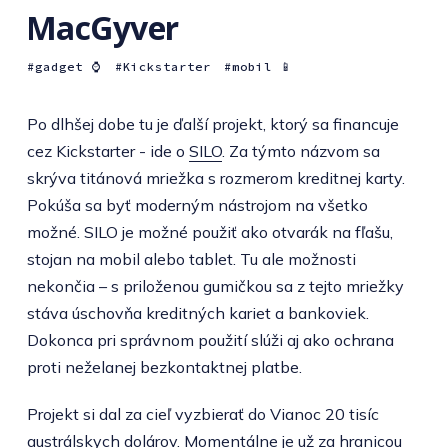
MacGyver
gadget ⌚️
Kickstarter
mobil 📱
Po dlhšej dobe tu je ďalší projekt, ktorý sa financuje
cez Kickstarter - ide o
SILO
. Za týmto názvom sa
skrýva titánová mriežka s rozmerom kreditnej karty.
Pokúša sa byť moderným nástrojom na všetko
možné. SILO je možné použiť ako otvarák na fľašu,
stojan na mobil alebo tablet. Tu ale možnosti
nekončia – s priloženou gumičkou sa z tejto mriežky
stáva úschovňa kreditných kariet a bankoviek.
Dokonca pri správnom použití slúži aj ako ochrana
proti neželanej bezkontaktnej platbe.
Projekt si dal za cieľ vyzbierať do Vianoc 20 tisíc
austrálskych dolárov. Momentálne je už za hranicou