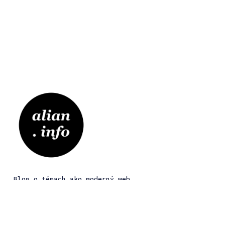
Blog o témach ako moderný web,
programovanie, cloud native, DevOps,
startupy, marketing, sociálne siete a tak
trochu aj o živote...