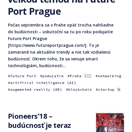
Port Prague
Počas septembra sa v Prahe opäť trocha nahliadne
do budúcnosti – uskutoční sa tu po roku podujatie
Future Port Prague
[https://www.futureportprague.com/]. To je
zamerané na aktuálne trendy a nie tak vzdialenú
budúcnosť. Okrem toho, že sa venuje smart
technológiám, budúcnosti...
Future Port
podujatie
Praha 🇨🇿
networking
artificial intelligence (AI)
augmented reality (AR)
blockchain
startup 🚀
Pioneers'18 –
budúcnosť je teraz