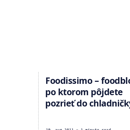
Foodissimo – foodbl
po ktorom pôjdete
pozrieť do chladničk
19. aug 2011
- 1 minute read