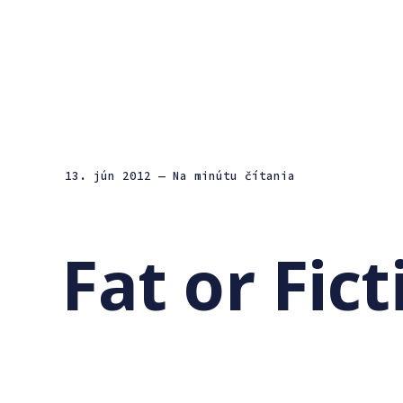
13. jún 2012
— Na minútu čítania
Fat or Fict