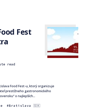
Food Fest
tra
ute read
islava Food Fest-u, ktorý organizuje
vateľ prestížneho gastronomického
vensku“ o najlepších...
ie
Bratislava 🇸🇰