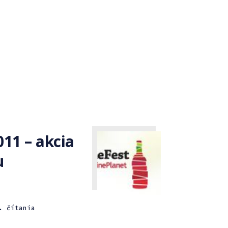
11 – akcia
u
. čítania