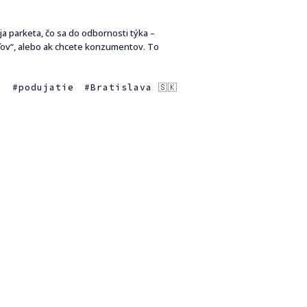
ja parketa, čo sa do odbornosti týka –
eľov“, alebo ak chcete konzumentov. To
a
podujatie
Bratislava 🇸🇰