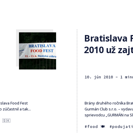
Bratislava 
2010 už zaj
10. jún 2010
- 1 min
islava Food Fest
Brány druhého ročníka Brat
účastnil a tak...
Gurmán Club s.r.o. – vyda
sprievodcu „GURMÁN na Slo
 🇸🇰
food 🍽
podujat