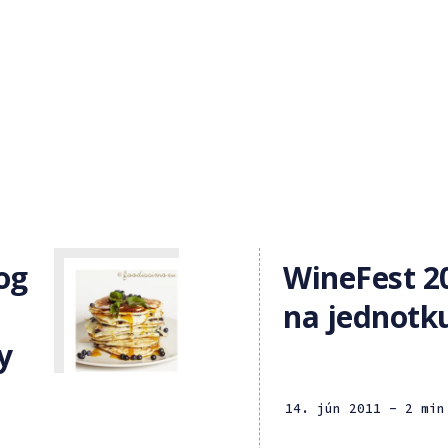
og
WineFest 20
na jednotk
y
14. jún 2011
- 2 min