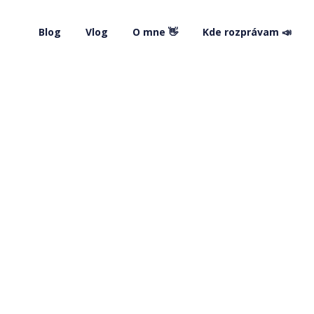
Blog
Vlog
O mne 👋
Kde rozprávam 📣