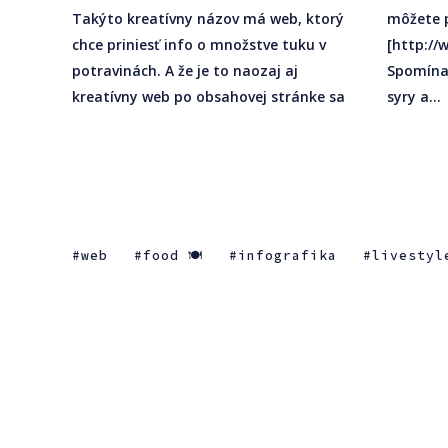
Takýto kreatívny názov má web, ktorý
môžete presvedčiť na fatorfiction.info
chce priniesť info o množstve tuku v
[http://www.fatorfiction.info/].
potravinách. A že je to naozaj aj
Spomínané sú koláče, alkohol, čokoláda,
kreatívny web po obsahovej stránke sa
syry a...
web
food 🍽
infografika
livestyl