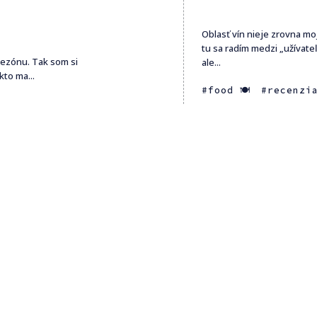
Oblasť vín nieje zrovna mo
tu sa radím medzi „užívat
sezónu. Tak som si
ale...
kto ma...
food 🍽
recenzi