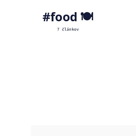
food 🍽
7 článkov