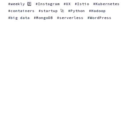
weekly 7️⃣
Instagram
UX
Istio
Kubernetes
containers
startup 🚀
Python
Hadoop
big data
MongoDB
serverless
WordPress