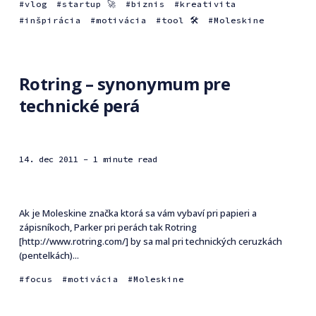
vlog
startup 🚀
biznis
kreativita
inšpirácia
motivácia
tool 🛠
Moleskine
Rotring – synonymum pre
technické perá
14. dec 2011
- 1 minute read
Ak je Moleskine značka ktorá sa vám vybaví pri papieri a
zápisníkoch, Parker pri perách tak Rotring
[http://www.rotring.com/] by sa mal pri technických ceruzkách
(pentelkách)...
focus
motivácia
Moleskine