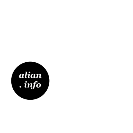
Blog o témach ako moderný web,
programovanie, cloud native, DevOps,
startupy, marketing, sociálne siete a tak
trochu aj o živote...