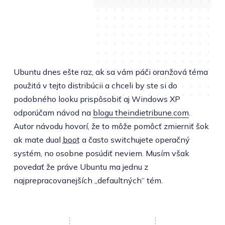
Ubuntu dnes ešte raz, ak sa vám páči oranžová téma
použitá v tejto distribúcii a chceli by ste si do
podobného looku prispôsobiť aj Windows XP
odporúčam návod na
blogu theindietribune.com
.
Autor návodu hovorí, že to môže pomôcť zmierniť šok
ak mate dual
boot
a často switchujete operačný
systém, no osobne posúdiť neviem. Musím však
povedať že práve Ubuntu ma jednu z
najprepracovanejších „defaultných“ tém.