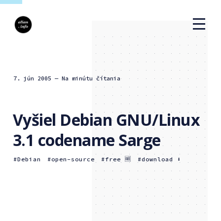
7. jún 2005
— Na minútu čítania
Vyšiel Debian GNU/Linux
3.1 codename Sarge
Debian
open-source
free 🆓
download ⬇️