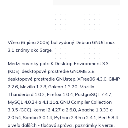
Včera (6. júna 2005) bol vydaný Debian GNU/Linux
3.1 známy ako Sarge.
Medzi novinky patri K Desktop Environment 3.3
(KDE), desktopové prostredie GNOME 2.8,
desktopové prostredie GNUstep, XFree86 4.3.0, GIMP
2.2.6, Mozilla 1.7.8, Galeon 1.3.20, Mozilla
Thunderbird 1.0.2, Firefox 1.0.4, PostgreSQL 7.4.7,
MySQL 4.0.24 a 4.1.11a,
GNU
Compiler Collection
3.3.5 (GCC), kernel 2.4.27 a 2.6.8, Apache 1.3.33 a
2.0.54, Samba 3.0.14, Python 2.3.5 a 2.4.1, Perl 5.8.4
a veľa ďalších -
tlačová správa
,
poznámky k verzii
.