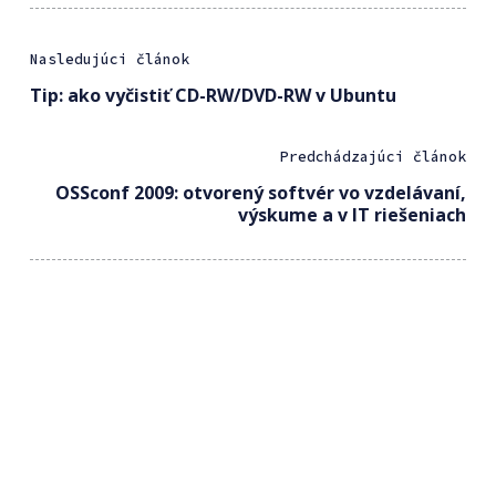
Nasledujúci článok
Tip: ako vyčistiť CD-RW/DVD-RW v Ubuntu
Predchádzajúci článok
OSSconf 2009: otvorený softvér vo vzdelávaní,
výskume a v IT riešeniach