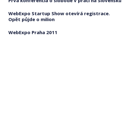
Prvá konferencia o slobode v práci na Slovensku
WebExpo Startup Show otevírá registrace.
Opět půjde o milion
WebExpo Praha 2011