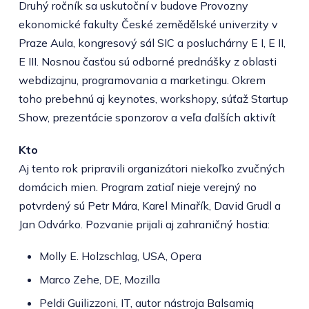
Druhý ročník sa uskutoční v budove Provozny
ekonomické fakulty České zemědělské univerzity v
Praze Aula, kongresový sál SIC a posluchárny E I, E II,
E III. Nosnou časťou sú odborné prednášky z oblasti
webdizajnu, programovania a marketingu. Okrem
toho prebehnú aj keynotes, workshopy, súťaž Startup
Show, prezentácie sponzorov a veľa ďalších aktivít
Kto
Aj tento rok pripravili organizátori niekoľko zvučných
domácich mien. Program zatiaľ nieje verejný no
potvrdený sú Petr Mára, Karel Minařík, David Grudl a
Jan Odvárko. Pozvanie prijali aj zahraničný hostia:
Molly E. Holzschlag, USA, Opera
Marco Zehe, DE, Mozilla
Peldi Guilizzoni, IT, autor nástroja Balsamiq