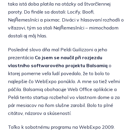
taka istá doba platila na otázky od štvorčlennej
poroty. Do finále sa dostali: Locify, Boofi,
NejŘemeslníci a pixmac. Diváci v hlasovaní rozhodli o
víťazovi, tým sa stali NejŘemeslníci – mimochodom
dostali aj môj hlas.
Posledné slovo dňa mal Peldi Guilizzoni a jeho
prezentácia
Co jsem se naučil při rozjezdu
vlastního softwarového projektu Balsamiq
o
ktorej pomerne veľa ľudí povedalo, že to bolo to
najlepšie čo WebExpo ponúklo. A mne sa tiež veľmi
páčila. Balsamiq obohacuje Web Office aplikácie a
Peldi tento startup rozbehol vo vlastnom dome a za
pár mesiacov na ňom slušne zarobil. Bolo to plné
citátov, názorov a skúseností.
Toľko k sobotnému programu na WebExpo 2009.