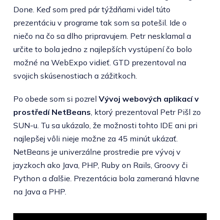
Done. Keď som pred pár týždňami videl túto
prezentáciu v programe tak som sa potešil. Ide o
niečo na čo sa dlho pripravujem. Petr nesklamal a
určite to bola jedno z najlepších vystúpení čo bolo
možné na WebExpo vidieť. GTD prezentoval na
svojich skúsenostiach a zážitkoch.
Po obede som si pozrel
Vývoj webových aplikací v
prostředí NetBeans
, ktorý prezentoval Petr Pišl zo
SUN-u. Tu sa ukázalo, že možnosti tohto IDE ani pri
najlepšej vôli nieje možne za 45 minút ukázať.
NetBeans je univerzálne prostredie pre vývoj v
jayzkoch ako Java, PHP, Ruby on Rails, Groovy či
Python a ďalšie. Prezentácia bola zameraná hlavne
na Java a PHP.