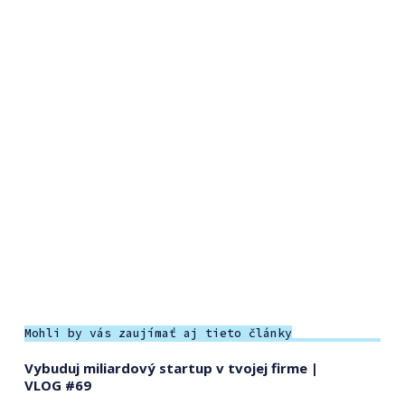
Mohli by vás zaujímať aj tieto články
Vybuduj miliardový startup v tvojej firme |
VLOG #69