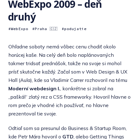
WebExpo 2009 – deň
druhý
WebExpo
Praha 🇨🇿
podujatie
Ohľadne soboty nemá vôbec cenu chodiť okolo
horúcej kaše. Na celý deň bolo naplánovaných
takmer tridsať prednášok, takže na svoje si mohol
prísť skutočne každý. Začal som v Web Design & UX
Hall (Aula), kde sa Vladimir Carrer rozhovoril na tému
Moderní webdesign I.
, konkrétne si zobral na
„paškál“ zlatý rez a CSS frameworky. Hovoril hlavne o
rom prečo je vhodné ich používať, no hlavne
prezentoval tie svoje.
Odtiaľ som sa presunul do Business & Startup Room,
kde Petr Mára hovoril o
GTD
, alebo Getting Things