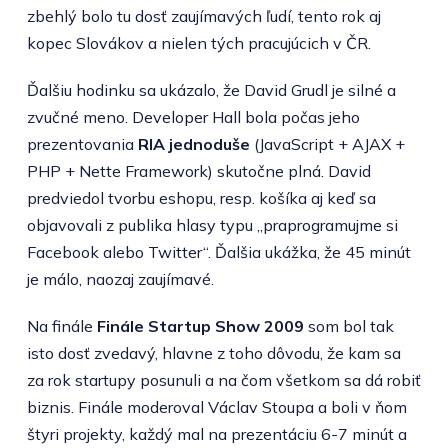
zbehlý bolo tu dosť zaujímavých ľudí, tento rok aj
kopec Slovákov a nielen tých pracujúcich v ČR.
Ďalšiu hodinku sa ukázalo, že David Grudl je silné a
zvučné meno. Developer Hall bola počas jeho
prezentovania
RIA jednoduše
(JavaScript + AJAX +
PHP + Nette Framework) skutočne plná. David
predviedol tvorbu eshopu, resp. košíka aj keď sa
objavovali z publika hlasy typu „praprogramujme si
Facebook alebo Twitter“. Ďalšia ukážka, že 45 minút
je málo, naozaj zaujímavé.
Na finále
Finále Startup Show 2009
som bol tak
isto dosť zvedavý, hlavne z toho dôvodu, že kam sa
za rok startupy posunuli a na čom všetkom sa dá robiť
biznis. Finále moderoval Václav Stoupa a boli v ňom
štyri projekty, každý mal na prezentáciu 6-7 minút a