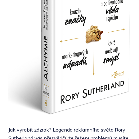
Jak vyrobit zázrak? Legenda reklamního světa Rory
Sutherland vás přesvědčí, že řešení problémů musíte