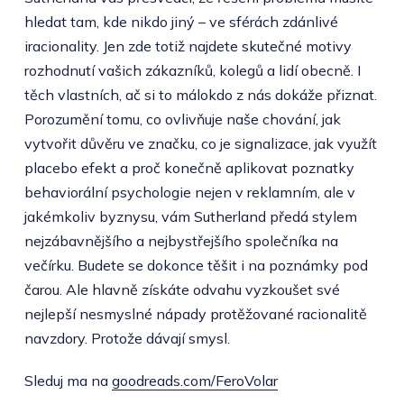
hledat tam, kde nikdo jiný – ve sférách zdánlivé
iracionality. Jen zde totiž najdete skutečné motivy
rozhodnutí vašich zákazníků, kolegů a lidí obecně. I
těch vlastních, ač si to málokdo z nás dokáže přiznat.
Porozumění tomu, co ovlivňuje naše chování, jak
vytvořit důvěru ve značku, co je signalizace, jak využít
placebo efekt a proč konečně aplikovat poznatky
behaviorální psychologie nejen v reklamním, ale v
jakémkoliv byznysu, vám Sutherland předá stylem
nejzábavnějšího a nejbystřejšího společníka na
večírku. Budete se dokonce těšit i na poznámky pod
čarou. Ale hlavně získáte odvahu vyzkoušet své
nejlepší nesmyslné nápady protěžované racionalitě
navzdory. Protože dávají smysl.
Sleduj ma na
goodreads.com/FeroVolar