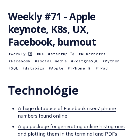
Weekly #71 - Apple
keynote, K8s, UX,
Facebook, burnout
weekly 7️⃣
UX
startup 🚀
Kubernetes
Facebook
social media
PostgreSQL
Python
SQL
databáza
Apple
iPhone 📱
iPad
Technológie
A huge database of Facebook users’ phone
numbers found online
A go package for generating online histograms
and plotting them in the terminal and PDFs