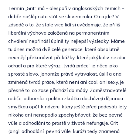
Termín „Grit“ má – alespoň v anglosaských zemích –
dobře našlápnuto stát se slovem roku. O co jde? V
zásadě o to, že stále více lidí si uvědomuje, že příliš
liberální výchova založená na permanentním
chválení nepřináší úplně ty nejlepší výsledky. Máme
tu dnes možná dvě celé generace, které absolutně
neumějí překonávat překážky, které jakýkoliv nezdar
odradí a pro které výraz „tvrdá práce“ je něco jako
sprosté slovo. Jenomže právě vytrvalost, úsilí a ona
zmíněná tvrdá práce, která není ani cool, ani sexy, je
přesně to, co zase přichází do módy. Zaměstnavatelé,
rodiče, odborníci i politici zkrátka docházejí dějinnou
smyčkou opět k názoru, který ještě před padesáti lety
nikoho ani nenapadlo zpochybňovat: že bez pevné
vůle a odhodlání to prostě v životě nefunguje. Grit
(angl. odhodlání, pevná vůle, kuráž) tedy znamená