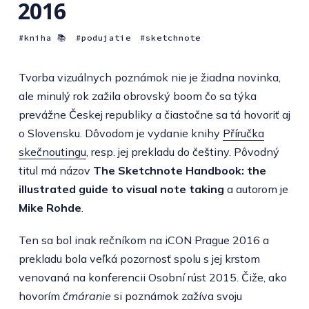
2016
kniha 📚
podujatie
sketchnote
Tvorba vizuálnych poznámok nie je žiadna novinka,
ale minulý rok zažila obrovský boom čo sa týka
prevážne Českej republiky a čiastočne sa tá hovoriť aj
o Slovensku. Dôvodom je vydanie knihy
Příručka
skečnoutingu
, resp. jej prekladu do češtiny. Pôvodný
titul má názov
The Sketchnote Handbook: the
illustrated guide to visual note taking
a autorom je
Mike Rohde
.
Ten sa bol inak rečníkom na iCON Prague 2016 a
prekladu bola veľká pozornosť spolu s jej krstom
venovaná na konferencii Osobní rúst 2015. Čiže, ako
hovorím
čmáranie
si poznámok zažíva svoju