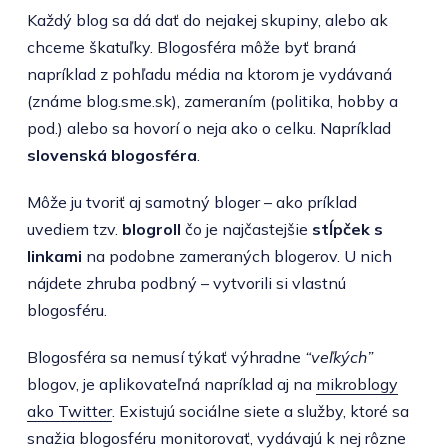
Každý blog sa dá dať do nejakej skupiny, alebo ak
chceme škatuľky. Blogosféra môže byť braná
napríklad z pohľadu média na ktorom je vydávaná
(známe blog.sme.sk), zameraním (politika, hobby a
pod.) alebo sa hovorí o neja ako o celku. Napríklad
slovenská blogosféra
.
Môže ju tvoriť aj samotný bloger – ako príklad
uvediem tzv.
blogroll
čo je najčastejšie
stĺpček s
linkami
na podobne zameraných blogerov. U nich
nájdete zhruba podbný – vytvorili si vlastnú
blogosféru.
Blogosféra sa nemusí týkať výhradne
“veľkých”
blogov, je aplikovateľná napríklad aj na
mikroblogy
ako Twitter
. Existujú sociálne siete a služby, ktoré sa
snažia blogosféru monitorovať, vydávajú k nej rôzne