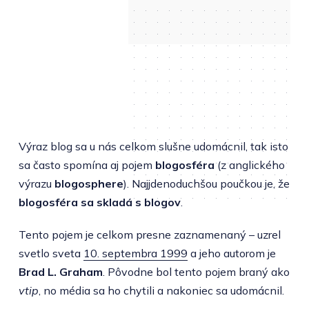
Výraz blog sa u nás celkom slušne udomácnil, tak isto
sa často spomína aj pojem
blogosféra
(z anglického
výrazu
blogosphere
). Najjdenoduchšou poučkou je, že
blogosféra sa skladá s blogov
.
Tento pojem je celkom presne zaznamenaný – uzrel
svetlo sveta
10. septembra 1999
a jeho autorom je
Brad L. Graham
. Pôvodne bol tento pojem braný ako
vtip
, no média sa ho chytili a nakoniec sa udomácnil.