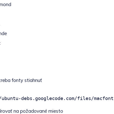
amond
L
nde
c
reba fonty stiahnuť
/ubuntu-debs.googlecode.com/files/macfont
pírovať na požadované miesto