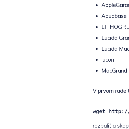
AppleGar
Aquabase
LITHOGR
Lucida Gra
Lucida Ma
lucon
MacGrand
V prvom rade t
wget http:/
rozbaliť a sko