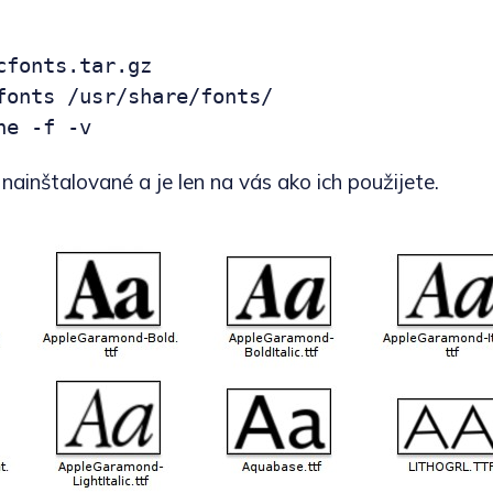
cfonts.tar.gz

fonts /usr/share/fonts/

he -f -v
nainštalované a je len na vás ako ich použijete.