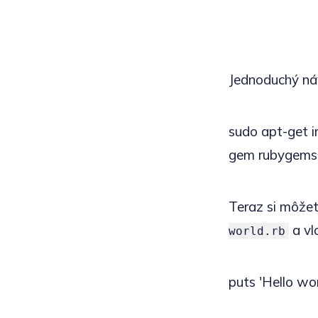
Jednoduchý náv
sudo apt-get in
gem rubygems1.
Teraz si môžet
a vl
world.rb
puts 'Hello wor