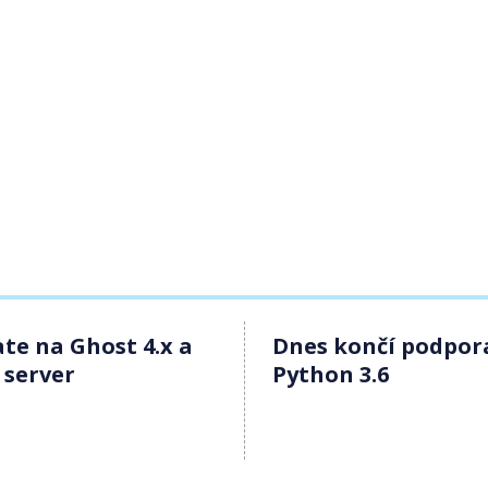
te na Ghost 4.x a
Dnes končí podpor
 server
Python 3.6