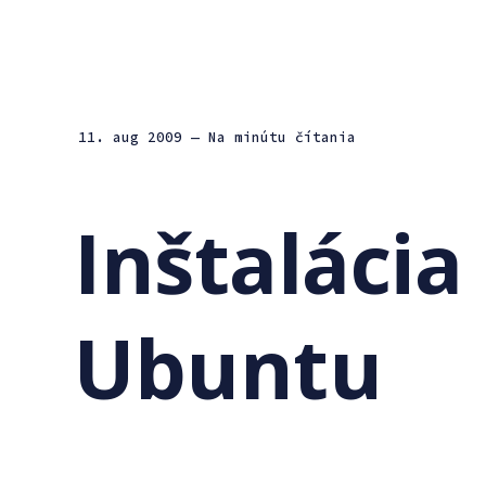
11. aug 2009
— Na minútu čítania
Inštalácia
Ubuntu