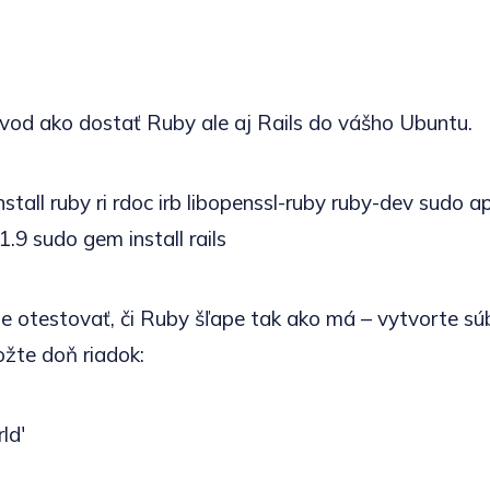
od ako dostať Ruby ale aj Rails do vášho Ubuntu.
stall ruby ri rdoc irb libopenssl-ruby ruby-dev sudo ap
9 sudo gem install rails
e otestovať, či Ruby šľape tak ako má – vytvorte s
ožte doň riadok:
ld'