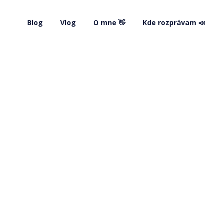
Blog
Vlog
O mne 👋
Kde rozprávam 📣