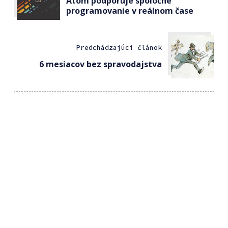
Atom podporuje spoločné
programovanie v reálnom čase
Predchádzajúci článok
6 mesiacov bez spravodajstva