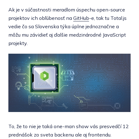
Ak je v súčastnosti meradlom úspechu open-source
projektov ich obľúbenosť na
GitHub
-e, tak tu Total.js
vedie čo sa Slovenska týka úplne jednoznačne a
môžu mu závidieť aj ďalšie medzinárodné JavaScript
projekty.
To, že to nie je taká one-man show vás presvedčí 12
prednášok zo sveta backenu ale aj frontendu.