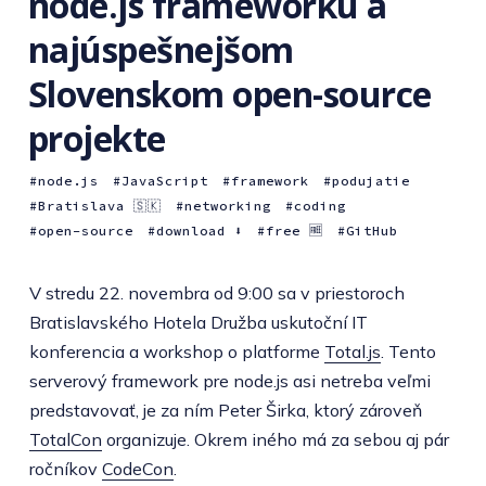
node.js frameworku a
najúspešnejšom
Slovenskom open-source
projekte
node.js
JavaScript
framework
podujatie
Bratislava 🇸🇰
networking
coding
open-source
download ⬇️
free 🆓
GitHub
V stredu 22. novembra od 9:00 sa v priestoroch
Bratislavského Hotela Družba uskutoční IT
konferencia a workshop o platforme
Total.js
. Tento
serverový framework pre node.js asi netreba veľmi
predstavovať, je za ním Peter Širka, ktorý zároveň
TotalCon
organizuje. Okrem iného má za sebou aj pár
ročníkov
CodeCon
.