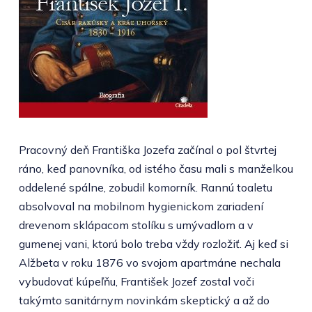
Pracovný deň Františka Jozefa začínal o pol štvrtej
ráno, keď panovníka, od istého času mali s manželkou
oddelené spálne, zobudil komorník. Rannú toaletu
absolvoval na mobilnom hygienickom zariadení
drevenom sklápacom stolíku s umývadlom a v
gumenej vani, ktorú bolo treba vždy rozložiť. Aj keď si
Alžbeta v roku 1876 vo svojom apartmáne nechala
vybudovať kúpeľňu, František Jozef zostal voči
takýmto sanitárnym novinkám skeptický a až do