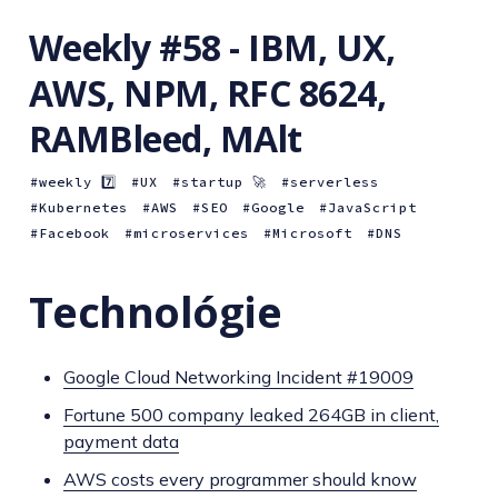
Weekly #58 - IBM, UX,
AWS, NPM, RFC 8624,
RAMBleed, MAlt
weekly 7️⃣
UX
startup 🚀
serverless
Kubernetes
AWS
SEO
Google
JavaScript
Facebook
microservices
Microsoft
DNS
Technológie
Google Cloud Networking Incident #19009
Fortune 500 company leaked 264GB in client,
payment data
AWS costs every programmer should know