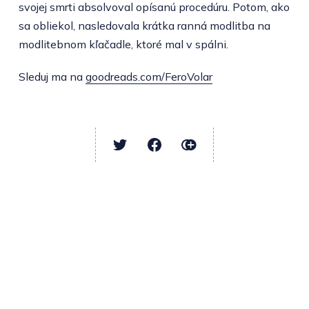
svojej smrti absolvoval opísanú procedúru. Potom, ako
sa obliekol, nasledovala krátka ranná modlitba na
modlitebnom kľačadle, ktoré mal v spálni.
Sleduj ma na
goodreads.com/FeroVolar