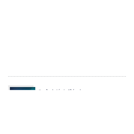
Nasledujúci článok
Future Port Prague 2019 s
množstvom noviniek
Predchádzajúci článok