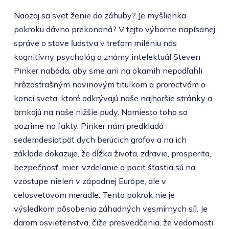
Naozaj sa svet ženie do záhuby? Je myšlienka
pokroku dávno prekonaná? V tejto výborne napísanej
správe o stave ľudstva v treťom miléniu nás
kognitívny psychológ a známy intelektuál Steven
Pinker nabáda, aby sme ani na okamih nepodľahli
hrôzostrašným novinovým titulkom a proroctvám o
konci sveta, ktoré odkrývajú naše najhoršie stránky a
brnkajú na naše nižšie pudy. Namiesto toho sa
pozrime na fakty. Pinker nám predkladá
sedemdesiatpäť dych berúcich grafov a na ich
základe dokazuje, že dĺžka života, zdravie, prosperita,
bezpečnosť, mier, vzdelanie a pocit šťastia sú na
vzostupe nielen v západnej Európe, ale v
celosvetovom meradle. Tento pokrok nie je
výsledkom pôsobenia záhadných vesmírnych síl. Je
darom osvietenstva, čiže presvedčenia, že vedomosti