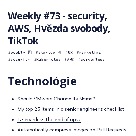
Weekly #73 - security,
AWS, Hvězda svobody,
TikTok
weekly 7️⃣
startup 🚀
UX
marketing
security
Kubernetes
AWS
serverless
Technológie
Should VMware Change Its Name?
My top 25 items in a senior engineer’s checklist
Is serverless the end of ops?
Automatically compress images on Pull Requests