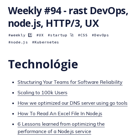
Weekly #94 - rast DevOps,
node.js, HTTP/3, UX
weekly 7️⃣
UX
startup 🚀
CSS
DevOps
node.js
Kubernetes
Technológie
Structuring Your Teams for Software Reliability
Scaling to 100k Users
How we optimized our DNS server using go tools
How To Read An Excel File In Node.js
6 Lessons learned from optimizing the
performance of a Node.js service