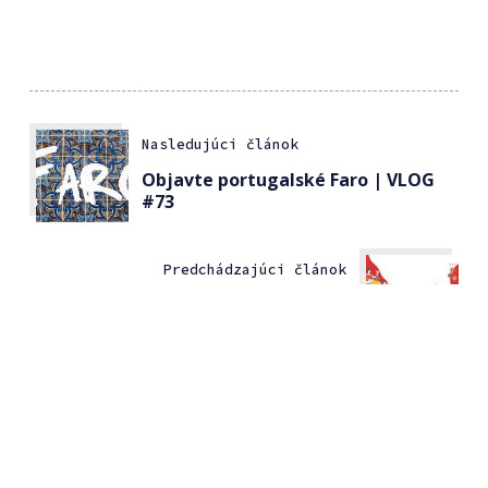
Nasledujúci článok
Objavte portugalské Faro | VLOG
#73
Predchádzajúci článok
Prvý WordCamp Asia 2020 zrušený
pre COVID-19