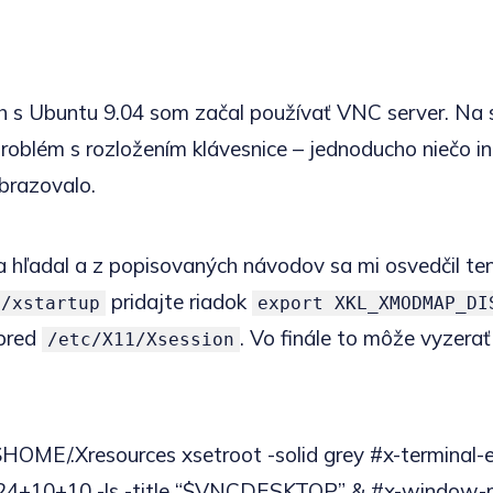
h s Ubuntu 9.04 som začal používať VNC server. Na s
 problém s rozložením klávesnice – jednoducho niečo i
obrazovalo.
 hľadal a z popisovaných návodov sa mi osvedčil te
pridajte riadok
c/xstartup
export XKL_XMODMAP_DI
 pred
. Vo finále to môže vyzerať
/etc/X11/Xsession
 $HOME/.Xresources xsetroot -solid grey #x-terminal-
24+10+10 -ls -title “$VNCDESKTOP” & #x-window-