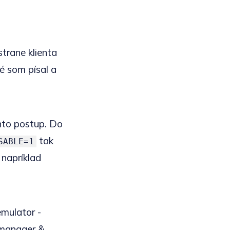
trane klienta
né som písal a
nto postup. Do
tak
SABLE=1
 napríklad
emulator -
manager &