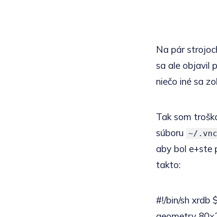
Na pár strojoc
sa ale objavil
niečo iné sa z
Tak som troška
súboru
~/.vn
aby bol e+ste
takto:
#!/bin/sh xrdb
geometry 80×