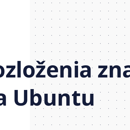
ozloženia z
a Ubuntu