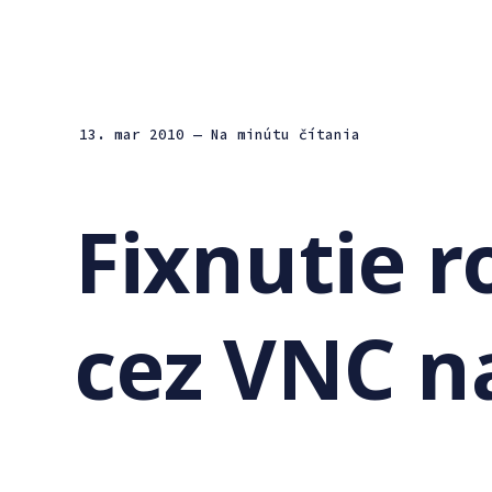
13. mar 2010
— Na minútu čítania
Fixnutie r
cez VNC n