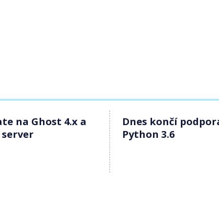
te na Ghost 4.x a
Dnes končí podpor
 server
Python 3.6