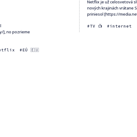
Netflix je už celosvetová 
nových krajinách vrátane S
priniesol [https://media.netf
l
TV 📺
internet
y/], no pozrieme
etflix
EÚ 🇪🇺