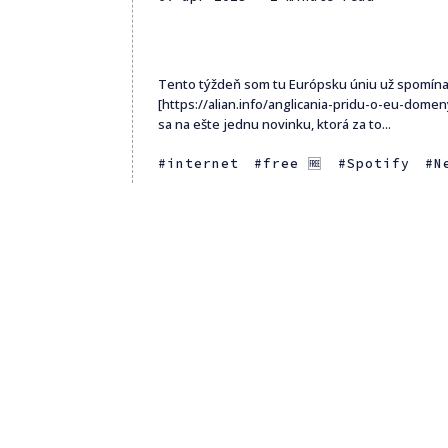
Tento týždeň som tu Európsku úniu už spomína
[https://alian.info/anglicania-pridu-o-eu-domen
sa na ešte jednu novinku, ktorá za to...
internet
free 🆓
Spotify
N