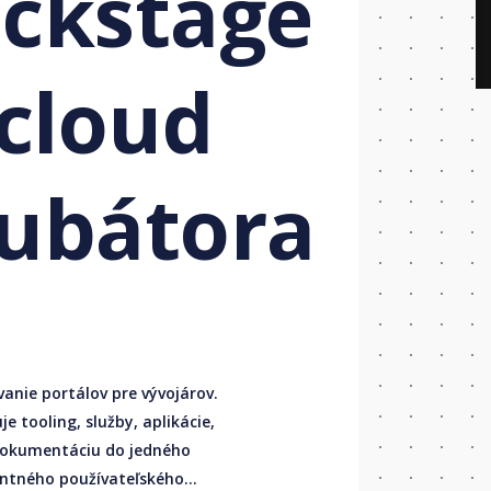
ackstage
 cloud
kubátora
ntného používateľského...