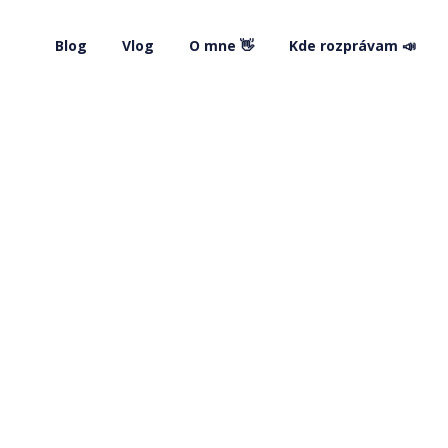
Blog
Vlog
O mne 👋
Kde rozprávam 📣