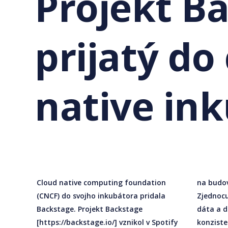
Projekt B
prijatý do
native in
Cloud native computing foundation
na budovanie portálov pre vývojárov.
(CNCF) do svojho inkubátora pridala
Zjednocuje tooling, služby, aplikácie,
Backstage. Projekt Backstage
dáta a dokumentáciu do jedného
[https://backstage.io/] vznikol v Spotify
konziste