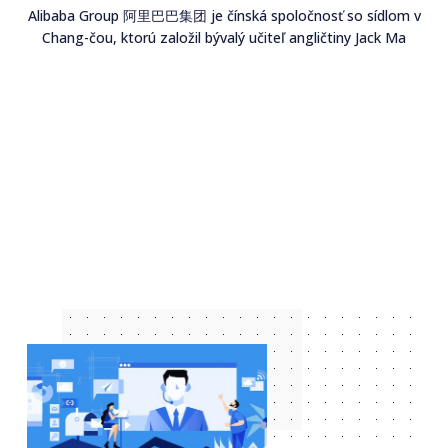
Alibaba Group 阿里巴巴集团 je čínská spoločnosť so sídlom v
Chang-čou, ktorú založil bývalý učiteľ angličtiny Jack Ma