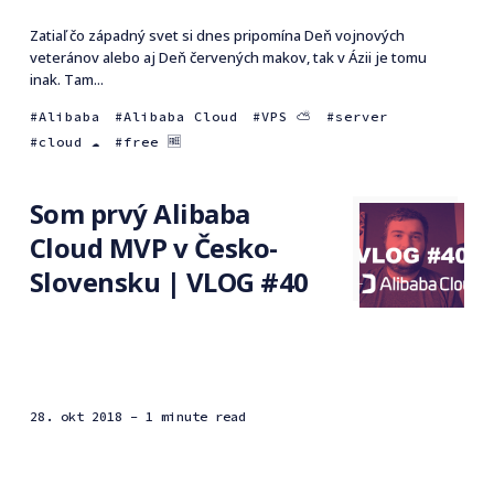
Zatiaľ čo západný svet si dnes pripomína Deň vojnových
veteránov alebo aj Deň červených makov, tak v Ázii je tomu
inak. Tam...
Alibaba
Alibaba Cloud
VPS ⛅️
server
cloud ☁️
free 🆓
Som prvý Alibaba
Cloud MVP v Česko-
Slovensku | VLOG #40
28. okt 2018
- 1 minute read