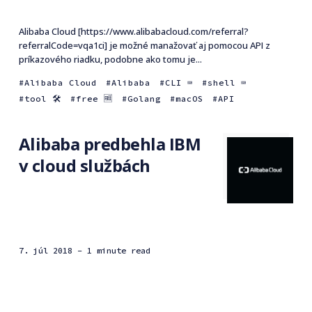
Alibaba Cloud [https://www.alibabacloud.com/referral?
referralCode=vqa1ci] je možné manažovať aj pomocou API z
príkazového riadku, podobne ako tomu je...
Alibaba Cloud
Alibaba
CLI ⌨️
shell ⌨️
tool 🛠
free 🆓
Golang
macOS
API
Alibaba predbehla IBM
v cloud službách
7. júl 2018
- 1 minute read