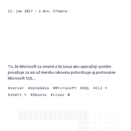
12. jan 2017
- 2 min. čítania
To, že Microsoft sa zmenil a že Linux ako operačný systém
považuje za asi už menšiu rakovinu potvrdzuje aj portovanie
Microsoft SQL...
server
databáza
Microsoft
SQL
CLI ⌨️
shell ⌨️
Ubuntu
Linux 🐧