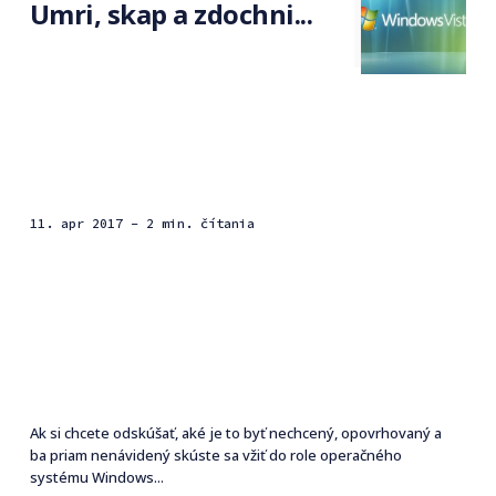
Umri, skap a zdochni...
11. apr 2017
- 2 min. čítania
Ak si chcete odskúšať, aké je to byť nechcený, opovrhovaný a
ba priam nenávidený skúste sa vžiť do role operačného
systému Windows...