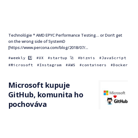
Technológie * AMD EPYC Performance Testing… or Don’t get
on the wrong side of SystemD
[https://www.percona.com/blog/2018/07/...
weekly 7️⃣
UX
startup 🚀
biznis
JavaScript
Microsoft
Instagram
AWS
containers
Docker
Microsoft kupuje
GitHub, komunita ho
pochováva