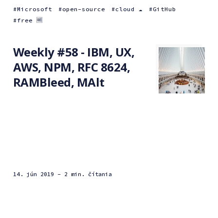
Microsoft
open-source
cloud ☁️
GitHub
free 🆓
Weekly #58 - IBM, UX,
AWS, NPM, RFC 8624,
RAMBleed, MAlt
14. jún 2019
- 2 min. čítania