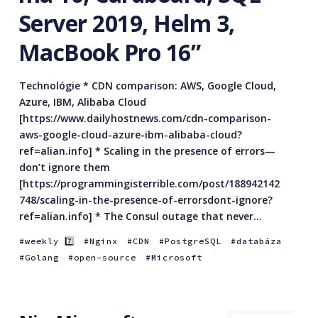
Server 2019, Helm 3,
MacBook Pro 16”
Technológie * CDN comparison: AWS, Google Cloud,
Azure, IBM, Alibaba Cloud
[https://www.dailyhostnews.com/cdn-comparison-
aws-google-cloud-azure-ibm-alibaba-cloud?
ref=alian.info] * Scaling in the presence of errors—
don’t ignore them
[https://programmingisterrible.com/post/188942142
748/scaling-in-the-presence-of-errorsdont-ignore?
ref=alian.info] * The Consul outage that never...
weekly 7️⃣
Nginx
CDN
PostgreSQL
databáza
Golang
open-source
Microsoft