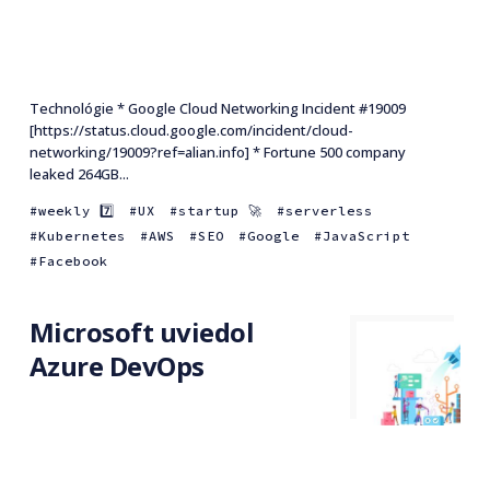
Technológie * Google Cloud Networking Incident #19009
[https://status.cloud.google.com/incident/cloud-
networking/19009?ref=alian.info] * Fortune 500 company
leaked 264GB...
weekly 7️⃣
UX
startup 🚀
serverless
Kubernetes
AWS
SEO
Google
JavaScript
Facebook
Microsoft uviedol
Azure DevOps