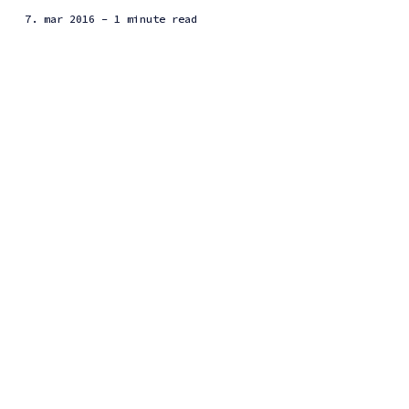
7. mar 2016
- 1 minute read
Pred pár rokmi bol Cygwin [https://www.cygwin.com/] mojou
útechou, ako na Windows prevádzkovať ako tak príjemné CLI
prostredie. Potom som...
Windows
CLI ⌨️
shell ⌨️
Microsoft
Linux 🐧
JavaScript
node.js
tool 🛠
Ako budú licencované
kontajnery na
Windows Server 2016