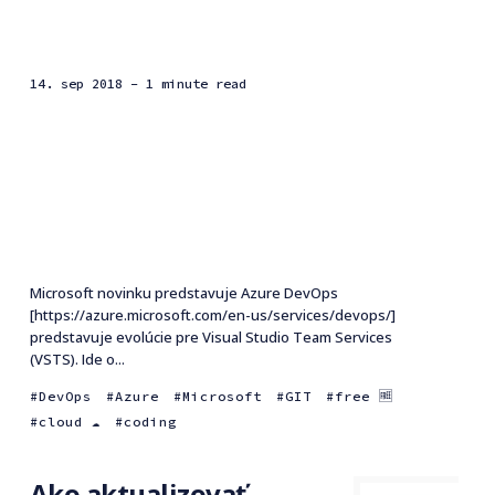
14. sep 2018
- 1 minute read
Microsoft novinku predstavuje Azure DevOps
[https://azure.microsoft.com/en-us/services/devops/]
predstavuje evolúcie pre Visual Studio Team Services
(VSTS). Ide o...
DevOps
Azure
Microsoft
GIT
free 🆓
cloud ☁️
coding
Ako aktualizovať